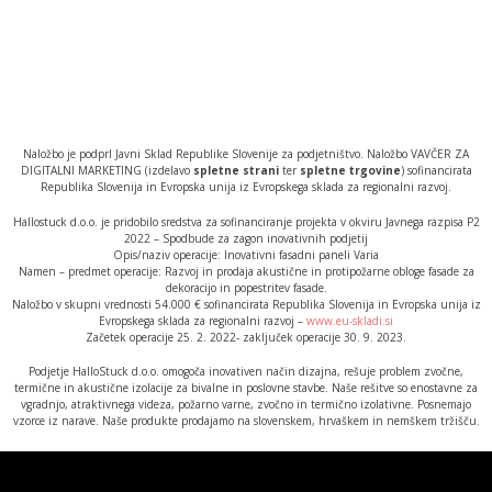
Naložbo je podprl Javni Sklad Republike Slovenije za podjetništvo. Naložbo VAVČER ZA
DIGITALNI MARKETING (izdelavo
spletne strani
ter
spletne trgovine
) sofinancirata
Republika Slovenija in Evropska unija iz Evropskega sklada za regionalni razvoj.
Hallostuck d.o.o. je pridobilo sredstva za sofinanciranje projekta v okviru Javnega razpisa P2
2022 – Spodbude za zagon inovativnih podjetij
Opis/naziv operacije: Inovativni fasadni paneli Varia
Namen – predmet operacije: Razvoj in prodaja akustične in protipožarne obloge fasade za
dekoracijo in popestritev fasade.
Naložbo v skupni vrednosti 54.000 € sofinancirata Republika Slovenija in Evropska unija iz
Evropskega sklada za regionalni razvoj –
www.eu-skladi.si
Začetek operacije 25. 2. 2022- zaključek operacije 30. 9. 2023.
Podjetje HalloStuck d.o.o. omogoča inovativen način dizajna, rešuje problem zvočne,
termične in akustične izolacije za bivalne in poslovne stavbe. Naše rešitve so enostavne za
vgradnjo, atraktivnega videza, požarno varne, zvočno in termično izolativne. Posnemajo
vzorce iz narave. Naše produkte prodajamo na slovenskem, hrvaškem in nemškem tržišču.