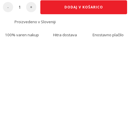
-
+
DODAJ V KOŠARICO
P
u
Proizvedeno v Sloveniji
l
s
o
100% varen nakup
Hitra dostava
Enostavno plačilo
P
r
e
m
i
u
m
q
u
a
n
t
i
t
y