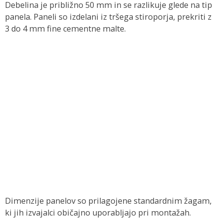
Debelina je približno 50 mm in se razlikuje glede na tip
panela. Paneli so izdelani iz tršega stiroporja, prekriti z
3 do 4 mm fine cementne malte.
Dimenzije panelov so prilagojene standardnim žagam,
ki jih izvajalci običajno uporabljajo pri montažah.